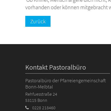
vorhanden oder können mitgebracht 
Zurück
Kontakt Pastoralbüro
Pastoralbüro der Pfarreiengemeinschaft
Bonn-Melbtal
Rehfuesstraße 24
53115
Bonn
0228 218460