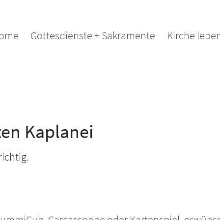
ome
Gottesdienste + Sakramente
Kirche lebe
ten Kaplanei
ichtig.
 RummiCub, Carcassonne oder Kartenspiel, erwünsch