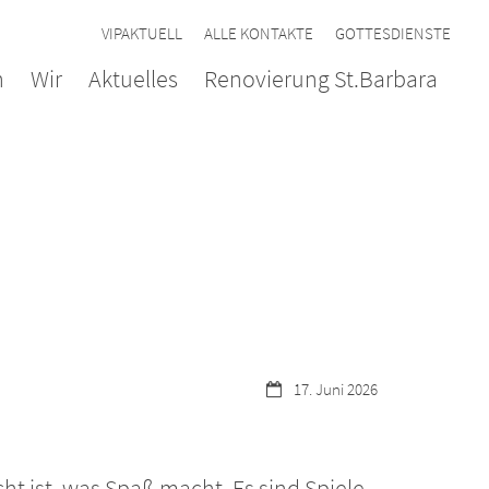
VIPAKTUELL
ALLE KONTAKTE
GOTTESDIENSTE
n
Wir
Aktuelles
Renovierung St.Barbara
Datum:
17. Juni 2026
t ist, was Spaß macht. Es sind Spiele