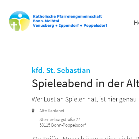
H
:
kfd. St. Sebastian
Spieleabend in der Al
Wer Lust an Spielen hat, ist hier genau r
Ort:
Alte Kaplanei
Sternenburgstraße 27
53115
Bonn-Poppelsdorf
Ob Kniffel, Mensch ärgere dich nicht,