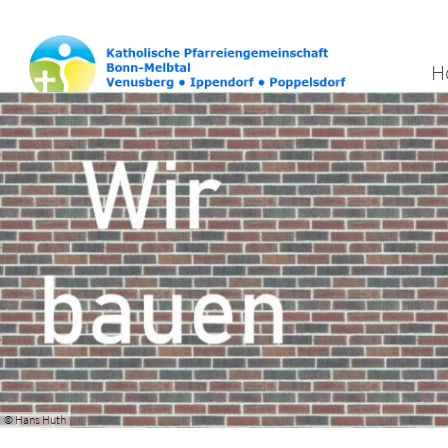
H
© Hans Huth