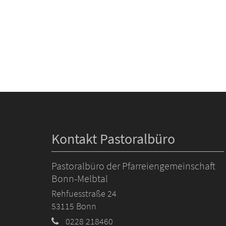
Kontakt Pastoralbüro
Pastoralbüro der Pfarreiengemeinschaft
Bonn-Melbtal
Rehfuesstraße 24
53115
Bonn
0228 218460