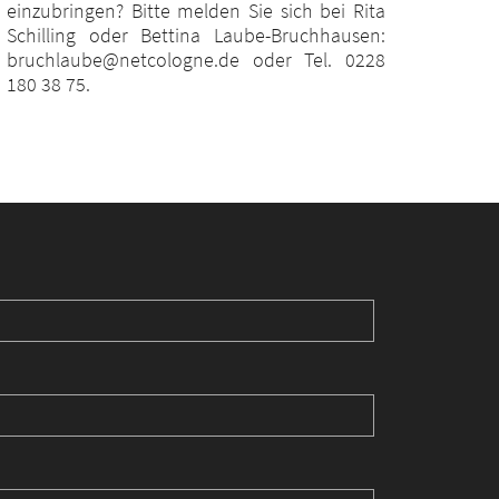
einzubringen? Bitte melden Sie sich bei Rita
Schilling oder Bettina Laube-Bruchhausen:
bruchlaube@netcologne.de oder Tel. 0228
180 38 75.