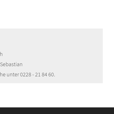
ch
 Sebastian
e unter 0228 - 21 84 60.