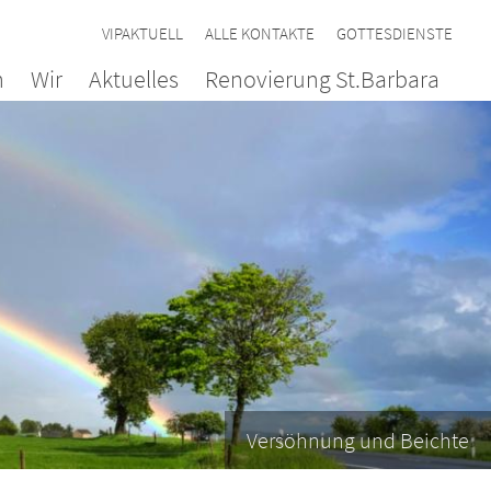
VIPAKTUELL
ALLE KONTAKTE
GOTTESDIENSTE
n
Wir
Aktuelles
Renovierung St.Barbara
Versöhnung und Beichte