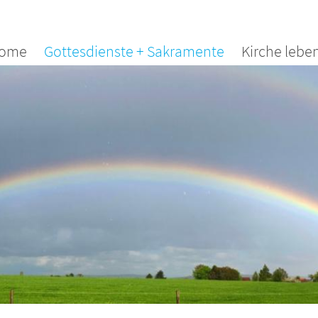
ome
Gottesdienste + Sakramente
Kirche lebe