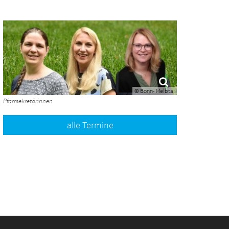
© Bonn- Melbtal
Pfarrsekretärinnen
alle Termine