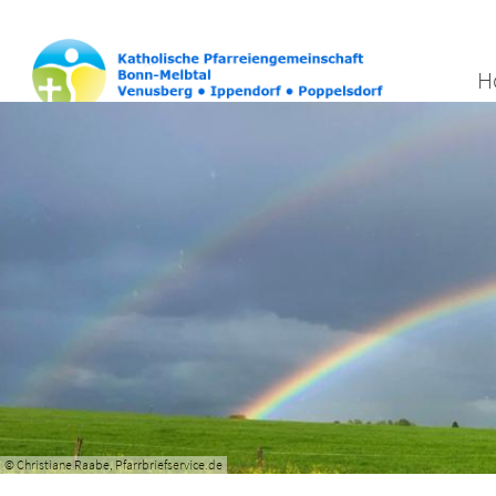
H
© Christiane Raabe, Pfarrbriefservice.de