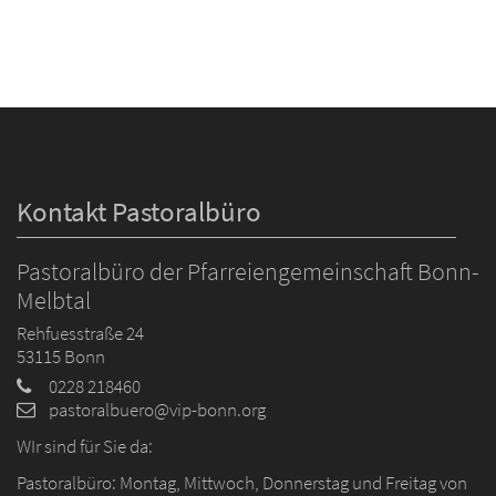
Kontakt Pastoralbüro
Pastoralbüro der Pfarreiengemeinschaft Bonn-
Melbtal
Rehfuesstraße 24
53115
Bonn
0228 218460
pastoralbuero@vip-bonn.org
WIr sind für Sie da:
Pastoralbüro: Montag, Mittwoch, Donnerstag und Freitag von