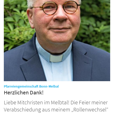
:
Pfarreiengemeinschaft Bonn-Melbal
Herzlichen Dank!
Liebe Mitchristen im Melbtal! Die Feier meiner
Verabschiedung aus meinem „Rollenwechsel“