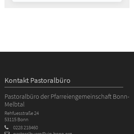
Kontakt Pastoralbüro
Pastoralbüro der Pfarreiengemeinschaft Bonn-
Melbtal
Rehfuesstraße 24
53115
Bonn
0228 218460
pastoralbuero@vip-bonn.org