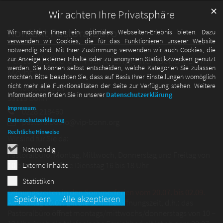
✕
Wir achten Ihre Privatsphäre
Kontakt Pastoralbüro
Wir möchten Ihnen ein optimales Webseiten-Erlebnis bieten. Dazu
verwenden wir Cookies, die für das Funktionieren unserer Website
notwendig sind. Mit Ihrer Zustimmung verwenden wir auch Cookies, die
Pastoralbüro der Pfarreiengemeinschaft Bonn-
zur Anzeige externer Inhalte oder zu anonymen Statistikzwecken genutzt
werden. Sie können selbst entscheiden, welche Kategorien Sie zulassen
Melbtal
möchten. Bitte beachten Sie, dass auf Basis Ihrer Einstellungen womöglich
nicht mehr alle Funktionalitäten der Seite zur Verfügung stehen. Weitere
Rehfuesstraße 24
Informationen finden Sie in unserer
Datenschutzerklärung
.
53115
Bonn
Impressum
0228 218460
Datenschutzerklärung
pastoralbuero@vip-bonn.org
Rechtliche Hinweise
WIr sind für Sie da:
Notwendig
Pastoralbüro: Montag, Mittwoch, Donnerstag und Freitag von
10 bis 12 Uhr sowie Dienstag 16 bis 18 Uhr
Externe Inhalte
Statistiken
Öffnungszeiten in den Sommerferien vom 20.07. bis 02.09.
Speichern
Alle akzeptieren
Ab Montag 20.07. gilt die Sommeröffnungszeit, d.h.: das
Pastoralbüro öffnet montags/mittwochs/donnerstags von 10 –