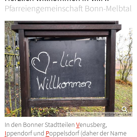
Pfarreiengemeinschaft Bonn-Melbtal
© Christian Schmitt In: Pfarrbriefservice.de
In den Bonner Stadtteilen
V
enusberg,
I
ppendorf und
P
oppelsdorf (daher der Name